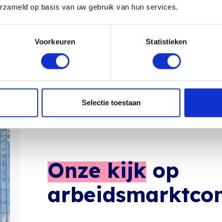
erzameld op basis van uw gebruik van hun services.
 van een echt teamlid –
Voorkeuren
Statistieken
 tussendoor, vertelt vaak
.
Selectie toestaan
Onze kijk
op
arbeidsmarktco