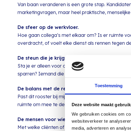
Van baan veranderen is een grote stap. Kandidaten 
marketingvragen, maar heel praktische, menselijke
De sfeer op de werkvloer.
Hoe gaan collega’s met elkaar om? Is er ruimte voo
overdracht, of voelt elke dienst als rennen tegen de
De steun die je krijgt.
Sta je er alleen voor als het spannend wordt, of is 
sparren? Iemand die je opvangt als het nodig is?
Toestemming
De balans met de rest van je leven.
Past dit rooster bij mijn gezin, mijn energie en mijn 
ruimte om mee te denken als het even schuurt?
Deze website maakt gebruik
We gebruiken cookies om cont
De mensen voor wie je zorgt.
websiteverkeer te analyseren
Met welke cliënten of patiënten werk ik echt? En wat
media, adverteren en analys