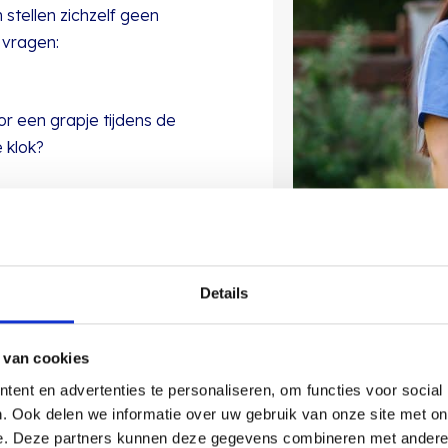
stellen zichzelf geen
 vragen:
r een grapje tijdens de
 klok?
er altijd iemand om mee te
Details
leven buiten het werk? En is er
 van cookies
ent en advertenties te personaliseren, om functies voor social
. Ook delen we informatie over uw gebruik van onze site met on
 vraagt dat van mij als
e. Deze partners kunnen deze gegevens combineren met andere i