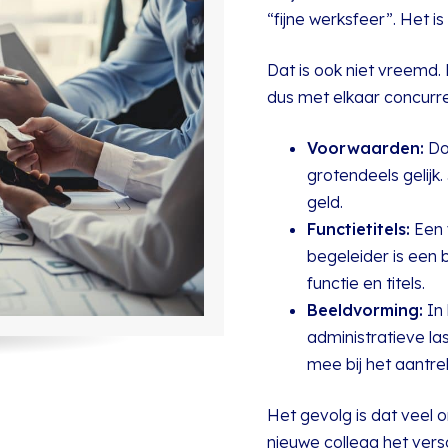
“fijne werksfeer”. Het i
Dat is ook niet vreemd.
dus met elkaar concurr
Voorwaarden:
Do
grotendeels gelijk
geld.
Functietitels:
Een 
begeleider is een be
functie en titels.
Beeldvorming:
In 
administratieve la
mee bij het aantre
Het gevolg is dat veel or
nieuwe collega het versc