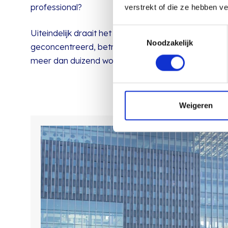
professional?
verstrekt of die ze hebben v
Toestemmingsselectie
Uiteindelijk draait het om gevoel. Een foto of video
Noodzakelijk
geconcentreerd, betrokken of gewoon even lachend
meer dan duizend woorden over “passie voor zorg”
Weigeren