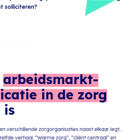
t solliciteren?
m
arbeidsmarkt-
catie in de zorg
 is
ien verschillende zorgorganisaties naast elkaar legt,
tzelfde verhaal. “Warme zorg”, “cliënt centraal” en