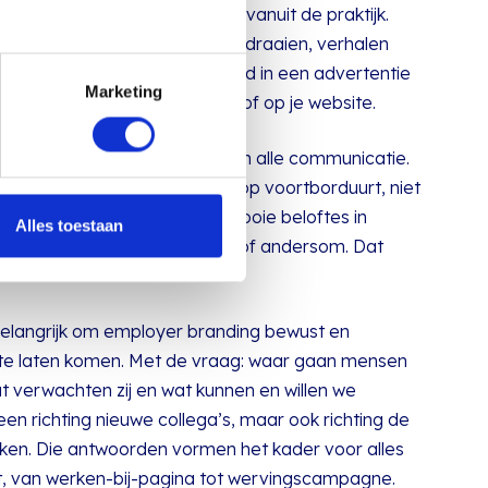
ken we naar employer branding vanuit de praktijk.
a je communiceren, campagnes draaien, verhalen
ijn. En dan wil je niet dat iemand in een advertentie
Marketing
t dan op je werken-bij-pagina of op je website.
ormt daarom de rode draad in alle communicatie.
aar jouw
marketing in de zorg
op voortborduurt, niet
 fundament ontstaat ruis: mooie beloftes in
Alles toestaan
terugkomen op de werkvloer of andersom. Dat
ismatch en uitstroom.
belangrijk om employer branding bewust en
d te laten komen. Met de vraag: waar gaan mensen
t verwachten zij en wat kunnen en willen we
en richting nieuwe collega’s, maar ook richting de
ken. Die antwoorden vormen het kader voor alles
, van werken-bij-pagina tot wervingscampagne.