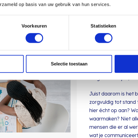
Bij Olifant Media kij
erzameld op basis van uw gebruik van hun services.
Want uiteindelijk g
vertellen, zichtbaar z
Voorkeuren
Statistieken
iets heel anders lees
Employer branding v
Het is het verhaal w
andersom. Zonder dat
Selectie toestaan
campagnes die niet 
zorgt voor twijfel, m
Juist daarom is het 
zorgvuldig tot stan
hier écht op aan? Wa
waarmaken? Niet alle
mensen die er al wer
wat je communiceert