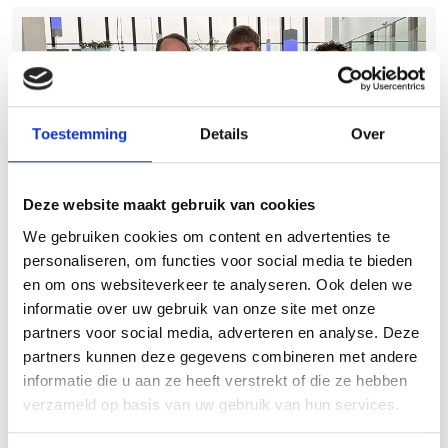
Toestemming
Details
Over
Deze website maakt gebruik van cookies
We gebruiken cookies om content en advertenties te
personaliseren, om functies voor social media te bieden
Google Grants combineren met
en om ons websiteverkeer te analyseren. Ook delen we
SEO en SEA
informatie over uw gebruik van onze site met onze
partners voor social media, adverteren en analyse. Deze
Google Grants werkt het best in combinatie met andere
partners kunnen deze gegevens combineren met andere
kanalen.
informatie die u aan ze heeft verstrekt of die ze hebben
verzameld op basis van uw gebruik van hun services.
Met
SEO
bouw je aan duurzame vindbaarheid
Met
SEA
kun je campagnes uitbreiden buiten Grants