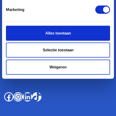
Algemene voorwaarden
Marketing
Contact
Alles toestaan
071 30 200 77
info@olifantmedia.nl
Selectie toestaan
Bargelaan 180 - 200
Weigeren
p/a Element Offices
2333 CW Leiden
Facebook
Instagram
LinkedIn
TikTok