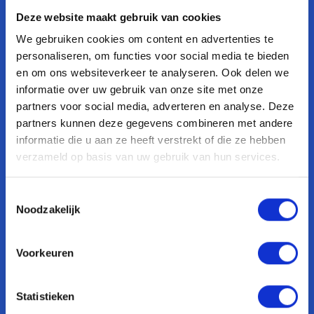
Expertises
Deze website maakt gebruik van cookies
SEO
We gebruiken cookies om content en advertenties te
personaliseren, om functies voor social media te bieden
SEA
en om ons websiteverkeer te analyseren. Ook delen we
Social Media Content
informatie over uw gebruik van onze site met onze
partners voor social media, adverteren en analyse. Deze
Bekijk al onze expertises
partners kunnen deze gegevens combineren met andere
informatie die u aan ze heeft verstrekt of die ze hebben
verzameld op basis van uw gebruik van hun services.
Olifant Media
Over ons
Toestemmingsselectie
Noodzakelijk
B corp
Onze cases
Voorkeuren
Vacatures
Nieuwsbrief
Statistieken
Whitepapers