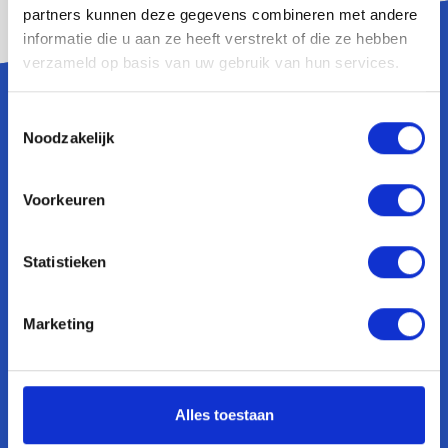
partners kunnen deze gegevens combineren met andere
informatie die u aan ze heeft verstrekt of die ze hebben
verzameld op basis van uw gebruik van hun services.
Toestemmingsselectie
Expertises
Noodzakelijk
SEO
Voorkeuren
SEA
Social Media Content
Statistieken
Bekijk al onze expertises
Marketing
Olifant Media
Over ons
Alles toestaan
B corp