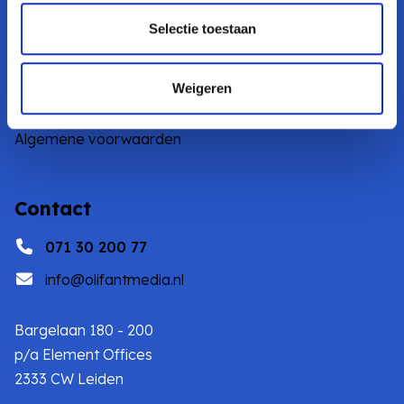
Onze cases
Selectie toestaan
Vacatures
Nieuwsbrief
Weigeren
Whitepapers
Algemene voorwaarden
Contact
071 30 200 77
info@olifantmedia.nl
Bargelaan 180 - 200
p/a Element Offices
2333 CW Leiden