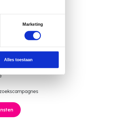
nnen we
Marketing
lpen?
Alles toestaan
pagnes
ing campagnes
e
erzoekscampagnes
ensten