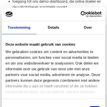
toegang tot ons demo-dashboard, die online doelen en
de sollicitatiereis inzichtelijk maakt.
Bekijk het webinar hier:
Toestemming
Details
Over
Deze website maakt gebruik van cookies
We gebruiken cookies om content en advertenties te
personaliseren, om functies voor social media te bieden
en om ons websiteverkeer te analyseren. Ook delen we
informatie over uw gebruik van onze site met onze
partners voor social media, adverteren en analyse. Deze
partners kunnen deze gegevens combineren met andere
informatie die u aan ze heeft verstrekt of die ze hebben
verzameld op basis van uw gebruik van hun services.
Bekijk ook
Toestemmingsselectie
SEA