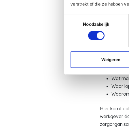
“Geen d
verstrekt of die ze hebben v
“Marktc
Toestemmingsselectie
Noodzakelijk
Het probleem?
val je niet o
maken.
Wat werkt wél
Weigeren
Hoe zie
Wat maa
Waar lo
Waarom 
Hier komt ook
werkgever éc
zorgorganisat