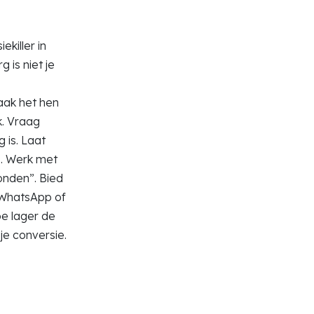
ekiller in
g is niet je
Maak het hen
k. Vraag
 is. Laat
s. Werk met
conden”. Bied
 WhatsApp of
e lager de
je conversie.