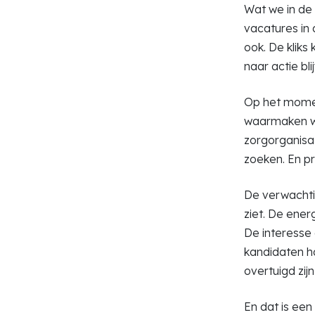
Wat we in de 
vacatures in 
ook. De kliks
naar actie blijf
Op het momen
waarmaken wat
zorgorganisat
zoeken. En pr
De verwachtin
ziet. De ener
De interesse 
kandidaten ha
overtuigd zij
En dat is een 