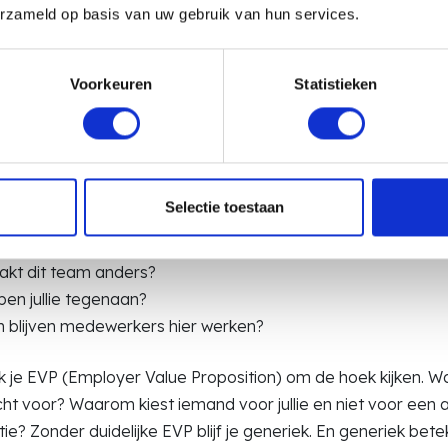
ag is hetzelfde”
erzameld op basis van uw gebruik van hun services.
onform salaris”
Voorkeuren
Statistieken
 Dit zegt letterlijk elke zorgorganisatie. En als iedereen he
p. Sterker nog: je maakt het voor kandidaten onmogelijk om 
 in vacatureteksten voor de zorg? Vertel het echte verhaal
Selectie toestaan
t een werkdag er concreet uit?
kt dit team anders?
pen jullie tegenaan?
blijven medewerkers hier werken?
 je EVP (Employer Value Proposition) om de hoek kijken. Waa
ht voor? Waarom kiest iemand voor jullie en niet voor een 
ie? Zonder duidelijke EVP blijf je generiek. En generiek bet