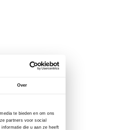
at wil mijn
Over
n voor
ak:
 media te bieden en om ons
ze partners voor social
nformatie die u aan ze heeft