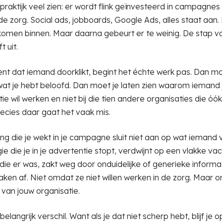
praktijk veel zien: er wordt flink geïnvesteerd in campagnes
de zorg. Social ads, jobboards, Google Ads, alles staat aan.
 komen binnen. Maar daarna gebeurt er te weinig. De stap v
t uit.
t dat iemand doorklikt, begint het échte werk pas. Dan mo
 je hebt beloofd. Dan moet je laten zien waarom iemand ju
ie wil werken en niet bij die tien andere organisaties die óó
ecies daar gaat het vaak mis.
g die je wekt in je campagne sluit niet aan op wat iemand
gie die je in je advertentie stopt, verdwijnt op een vlakke v
die er was, zakt weg door onduidelijke of generieke informa
ken af. Niet omdat ze niet willen werken in de zorg. Maar o
n van jouw organisatie.
belangrijk verschil. Want als je dat niet scherp hebt, blijf je 