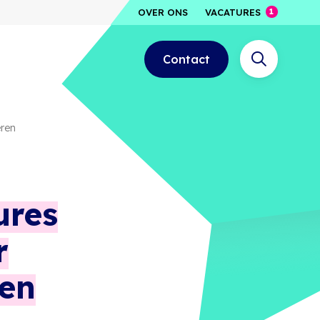
OVER ONS
VACATURES
Contact
eren
ures
r
ren