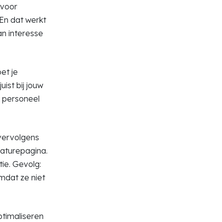
 voor
 En dat werkt
an interesse
et je
ist bij jouw
k personeel
 vervolgens
acaturepagina.
tie. Gevolg:
mdat ze niet
optimaliseren