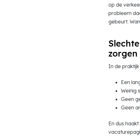
op de verkeer
probleem daar
gebeurt. Want
Slechte
zorgen 
In de praktij
Een lang
Weinig s
Geen ge
Geen an
En dus haakt
vacaturepagi