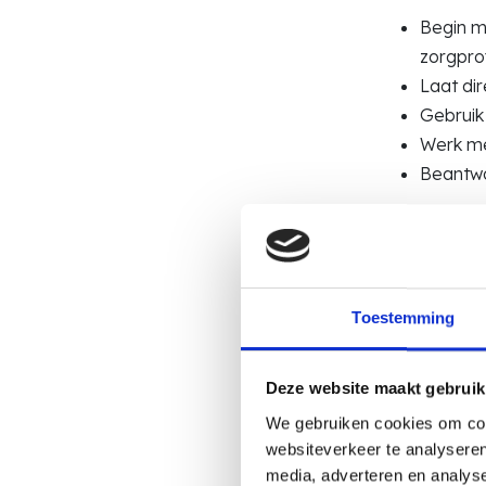
Begin me
zorgpro
Laat dir
Gebruik
Werk me
Beantwo
Denk dus echt
doelgroep we
Toestemming
Cliché 
geen o
Deze website maakt gebruik
Kijk ook goed
We gebruiken cookies om cont
websiteverkeer te analyseren
“Dynam
media, adverteren en analys