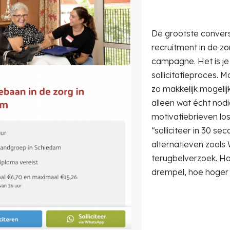
De grootste conversi
recruitment in de zor
campagne. Het is je
sollicitatieproces. 
zo makkelijk mogelij
alleen wat écht nodig
motivatiebrieven lo
“solliciteer in 30 se
alternatieven zoals
terugbelverzoek. Ho
drempel, hoe hoger 