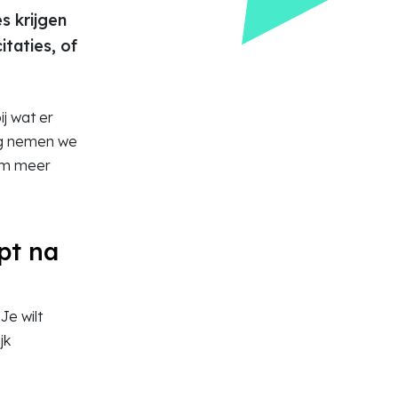
s krijgen
citaties, of
ij wat er
log nemen we
 om meer
pt na
Je wilt
jk