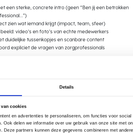
t een sterke, concrete intro (geen “Ben jij een betrokken
fessional…”)
ect zien wat iemand krijgt (impact, team, sfeer)
 beeld: video’s en foto’s van echte medewerkers
t duidelijke tussenkopjes en scanbare content
ord expliciet de vragen van zorgprofessionals
 minder vanuit ‘wat moeten we vertellen’ en meer vanuit: W
ten voordat ze solliciteren?
Details
vacatureteksten in de zorg zorge
nderscheid
 van cookies
 naar de inhoudelijke vacatureteksten. We zien ze nog te va
ent en advertenties te personaliseren, om functies voor social
. Ook delen we informatie over uw gebruik van onze site met on
ische werkomgeving”
e. Deze partners kunnen deze gegevens combineren met andere i