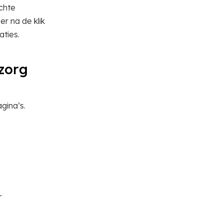
echte
er na de klik
aties.
 zorg
gina’s.
r