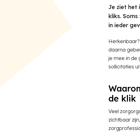
Je ziet het 
kliks. Soms 
in ieder ge
Herkenbaar? D
daarna gebeur
je mee in de 
sollicitaties 
Waarom 
de klik
Veel zorgorga
zichtbaar zij
zorgprofessio