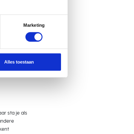
Marketing
tzelfde zegt,
een keuze te
.
Alles toestaan
r sta je als
andere
ekent