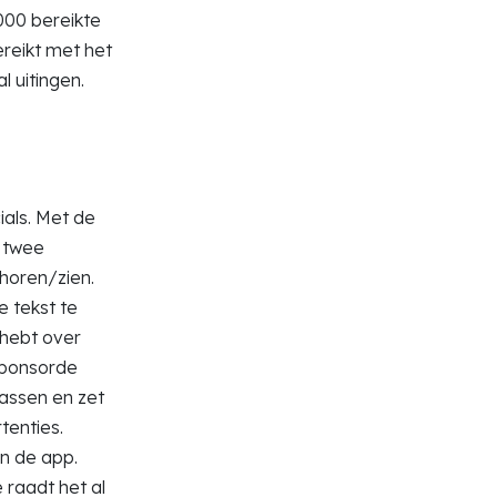
.000 bereikte
reikt met het
l uitingen.
ials. Met de
 twee
horen/zien.
e tekst te
g hebt over
sponsorde
passen en zet
tenties.
n de app.
 raadt het al