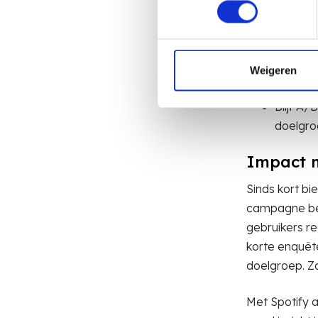
boodsch
boodscha
Ook is 
bijvoorb
Weigeren
eerste 
Blijf A/
doelgro
Impact 
Sinds kort bi
campagne bete
gebruikers re
korte enquête
doelgroep. Zo
Met Spotify a