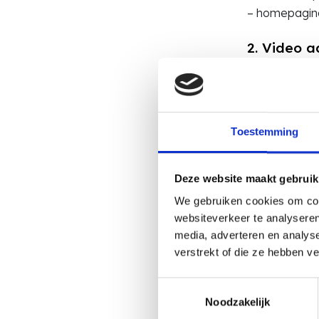
– homepagin
2. Video a
Met de video
horen, maar 
van maximaal
boodschap.
Toestemming
Tips voo
Deze website maakt gebruik
69% van
We gebruiken cookies om cont
geschikt
websiteverkeer te analyseren
Combine
media, adverteren en analys
voegen 
verstrekt of die ze hebben v
zorgt m
Toestemmingsselectie
meer ve
Noodzakelijk
Bedenk 