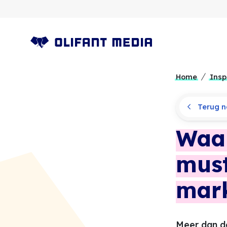
OLIFANT MEDIA
Home
Insp
Terug na
Waar
must
mar
Meer dan de