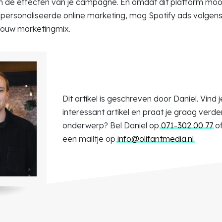
 in de effecten van je campagne. En omdat dit platform mo
personaliseerde online marketing, mag Spotify ads volgens
 jouw marketingmix.
Dit artikel is geschreven door Daniel. Vind 
interessant artikel en praat je graag verder
onderwerp? Bel Daniel op
071-302 00 77
of
een mailtje op
info@olifantmedia.nl
.