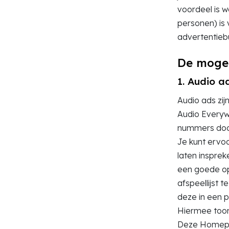
voordeel is we
personen) is
advertentiebu
De mogel
1. Audio a
Audio ads zij
Audio Everyw
nummers door
Je kunt ervoo
laten insprek
een goede op
afspeellijst 
deze in een p
Hiermee toon
Deze Homepag