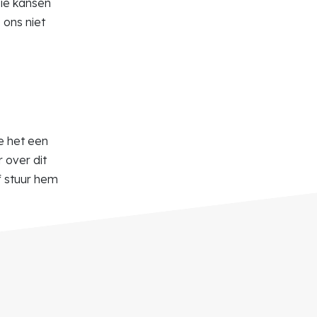
oie kansen
 ons niet
je het een
 over dit
 stuur hem