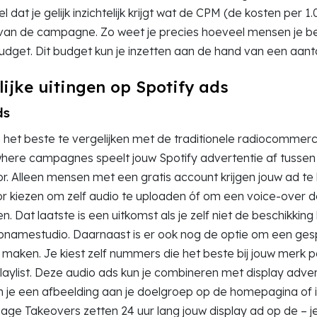
l dat je gelijk inzichtelijk krijgt wat de CPM (de kosten per 1
 van de campagne. Zo weet je precies hoeveel mensen je be
dget. Dit budget kun je inzetten aan de hand van een aanta
ijke uitingen op Spotify ads
ds
n het beste te vergelijken met de traditionele radiocommerc
here campagnes speelt jouw Spotify advertentie af tussen
. Alleen mensen met een gratis account krijgen jouw ad te 
r kiezen om zelf audio te uploaden óf om een voice-over d
en. Dat laatste is een uitkomst als je zelf niet de beschikkin
namestudio. Daarnaast is er ook nog de optie om een ge
te maken. Je kiest zelf nummers die het beste bij jouw merk 
laylist. Deze audio ads kun je combineren met display adver
 je een afbeelding aan je doelgroep op de homepagina of i
e Takeovers zetten 24 uur lang jouw display ad op de – je