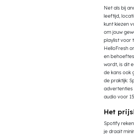
Net als bij a
leeftijd, loc
kunt kiezen v
om jouw gewe
playlist voor
HelloFresh o
en behoeftes 
wordt, is dit
de kans ook g
de praktijk: 
advertenties
audio voor 1
Het
prij
Spotify reke
je draait min