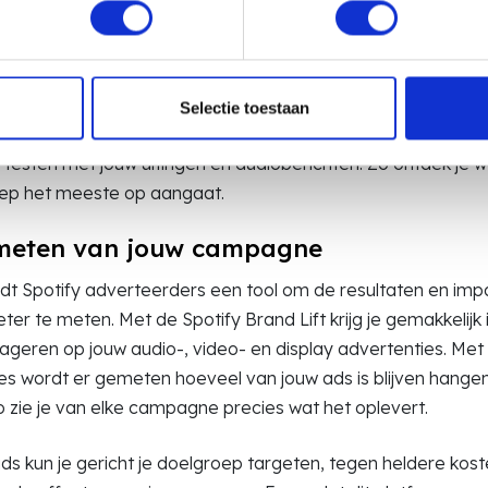
ap personaliseren en afstemmen op deze gebruikers. De k
p of merk dan blijft hangen, is vele malen groter.
het goed om je ads persoonlijk te maken. Spreek je doelgro
eeld direct aan met “Hey, sporter/avonturier”. Zo trek je v
Selectie toestaan
moment de aandacht van de gebruiker.
B testen met jouw uitingen en audioberichten. Zo ontdek je 
ep het meeste op aangaat.
meten van jouw campagne
edt Spotify adverteerders een tool om de resultaten en imp
r te meten. Met de Spotify Brand Lift krijg je gemakkelijk i
ageren op jouw audio-, video- en display advertenties. Met
s wordt er gemeten hoeveel van jouw ads is blijven hangen
 zie je van elke campagne precies wat het oplevert.
ds kun je gericht je doelgroep targeten, tegen heldere kos