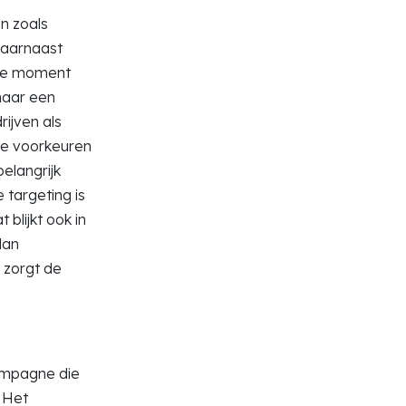
en zoals
 daarnaast
iste moment
naar een
rijven als
de voorkeuren
belangrijk
 targeting is
blijkt ook in
dan
 zorgt de
campagne die
. Het