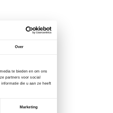
uidsfragment
gt een video
k of
Over
ampagne
die optimaal
 media te bieden en om ons
ze partners voor social
eeld toe te
nformatie die u aan ze heeft
ngen. Audio
oor voor
Marketing
 kun je de