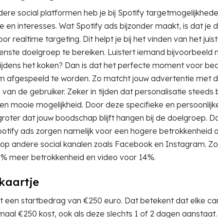
ndere social platformen heb je bij Spotify targetmogelijkhed
atie en interesses. Wat Spotify ads bijzonder maakt, is dat je
oor realtime targeting. Dit helpt je bij het vinden van het ju
nste doelgroep te bereiken. Luistert iemand bijvoorbeeld 
 tijdens het koken? Dan is dat het perfecte moment voor bed
m afgespeeld te worden. Zo matcht jouw advertentie met 
van de gebruiker. Zeker in tijden dat personalisatie steeds 
 een mooie mogelijkheid. Door deze specifieke en persoonlijke
roter dat jouw boodschap blijft hangen bij de doelgroep. Dat 
Spotify ads zorgen namelijk voor een hogere betrokkenheid 
 op andere social kanalen zoals Facebook en Instagram. Zo
5% meer betrokkenheid en video voor 14%.
skaartje
nt een startbedrag van €250 euro. Dat betekent dat elke 
imaal €250 kost, ook als deze slechts 1 of 2 dagen aanstaat