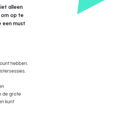
iet alleen
k om op te
e een must
ccount hebben.
istersessies.
en
n de grote
en kunt