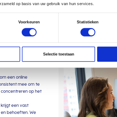
eed?
erzameld op basis van uw gebruik van hun services.
Voorkeuren
Statistieken
ifant Media
eet en uitvoerbaar.
Selectie toestaan
specialisten kennen de
rk.
 om een online
consistent mee om te
t concentreren op het
krijgt een vast
n en behoeften. We