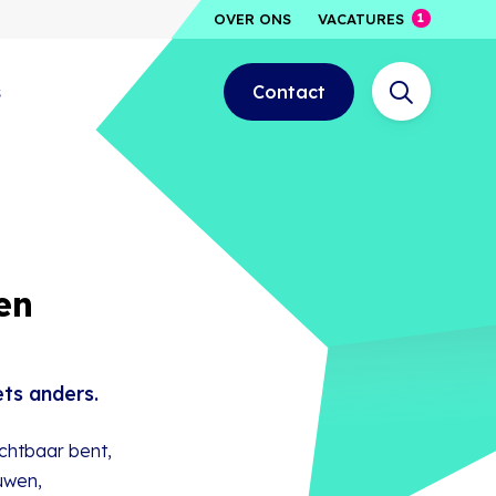
OVER ONS
VACATURES
s
Contact
en
ets anders.
ichtbaar bent,
uwen,