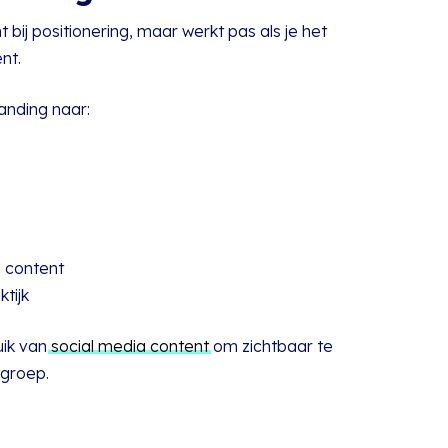
 bij positionering, maar werkt pas als je het
nt.
anding naar:
p content
ktijk
uik van
social media content
om zichtbaar te
lgroep.