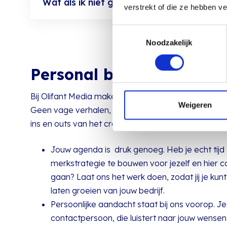
Wat als ik niet graag op de voorgrond tr
verstrekt of die ze hebben v
Toestemmingsselectie
Noodzakelijk
Personal branding bij Ol
Bij Olifant Media maken we personal branding concr
Weigeren
Geen vage verhalen, maar duidelijke keuzes. Onze 
ins en outs van het creëren van een sterk online me
Jouw agenda is druk genoeg. Heb je echt tijd
merkstrategie te bouwen voor jezelf en hier 
gaan? Laat ons het werk doen, zodat jij je kun
laten groeien van jouw bedrijf.
Persoonlijke aandacht staat bij ons voorop. Je 
contactpersoon, die luistert naar jouw wense