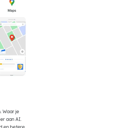
. Waar je
er aan AI.
id en betere