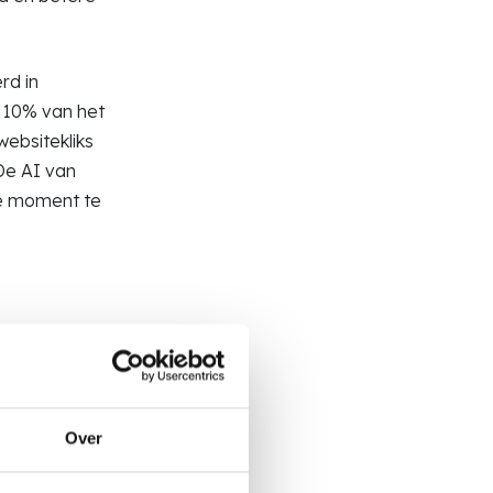
rd in
s 10% van het
ebsitekliks
De AI van
te moment te
Over