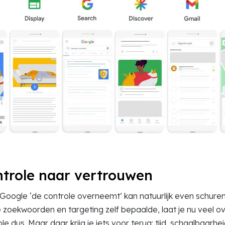
ntrole naar vertrouwen
Google ‘de controle overneemt’ kan natuurlijk even schuren
 zoekwoorden en targeting zelf bepaalde, laat je nu veel ov
le dus. Maar daar krijg je iets voor terug: tijd, schaalbaarhe