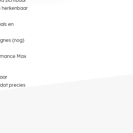
ze herkenbaar
uals en
agnes (nog)
formance Max
naar
 dat precies