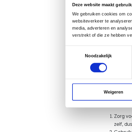
Deze website maakt gebruik
We gebruiken cookies om cont
websiteverkeer te analyseren
media, adverteren en analys
verstrekt of die ze hebben v
Toestemmingsselectie
Zo haal
Noodzakelijk
Of je nu nieu
jouw organisa
voedt. AI is g
Weigeren
Onze tips:
Zorg vo
zelf, d
Gebruik 