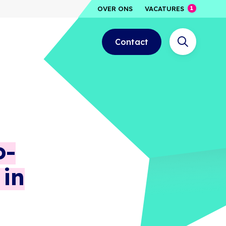
OVER ONS
VACATURES
Contact
o-
 in