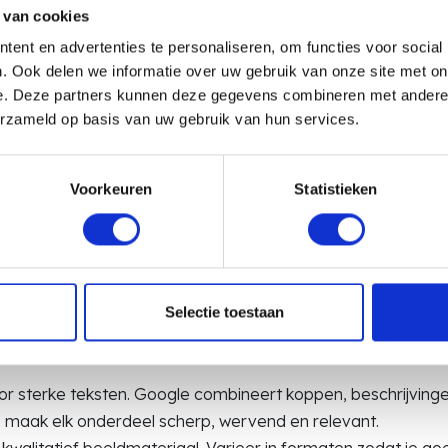
 van cookies
ent en advertenties te personaliseren, om functies voor social
. Ook delen we informatie over uw gebruik van onze site met on
e. Deze partners kunnen deze gegevens combineren met andere i
erzameld op basis van uw gebruik van hun services.
 je het meeste uit Performance 
Voorkeuren
Statistieken
we collega’s of studenten zoekt, vragen wilt stimuleren of h
tie wilt versterken: Performance Max werkt het beste als je 
oed, maar het blijft zo goed als de input die je geeft.
Selectie toestaan
or sterke teksten. Google combineert koppen, beschrijving
us maak elk onderdeel scherp, wervend en relevant.
kwalitatief beeldmateriaal. Varieer in formaten zodat je go