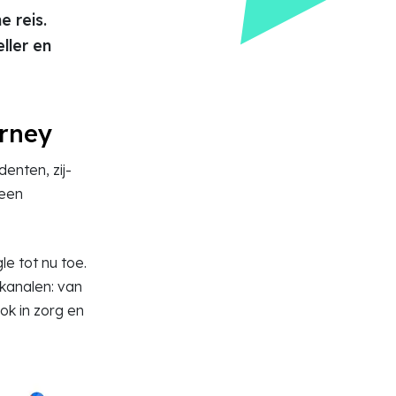
 reis.
ller en
urney
denten, zij-
 een
 tot nu toe.
kanalen: van
ok in zorg en