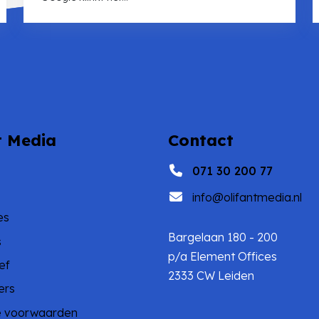
t Media
Contact
071 30 200 77
info@olifantmedia.nl
es
Bargelaan 180 - 200
s
p/a Element Offices
ef
2333 CW Leiden
ers
 voorwaarden