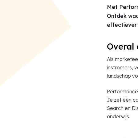
Met Perform
Ontdek waa
effectiever
Overal 
Als marketeer 
instromers, v
landschap vo
Performance 
Je zet één c
Search en Dis
onderwijs.