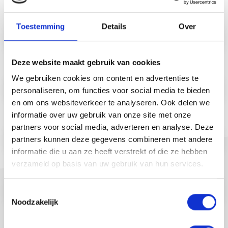
Voornaam
*
Toestemming
Details
Over
Deze website maakt gebruik van cookies
Achternaam
*
We gebruiken cookies om content en advertenties te
personaliseren, om functies voor social media te bieden
en om ons websiteverkeer te analyseren. Ook delen we
E-mailadres
informatie over uw gebruik van onze site met onze
*
partners voor social media, adverteren en analyse. Deze
partners kunnen deze gegevens combineren met andere
informatie die u aan ze heeft verstrekt of die ze hebben
verzameld op basis van uw gebruik van hun services.
Organisatie
*
Toestemmingsselectie
Noodzakelijk
Privacybeleid
*