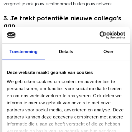
vergroot je ook jouw zichtbaarheid buiten jouw netwerk.
3. Je trekt potentiële nieuwe collega’s
aan
Een sterk online personal brand kan een cruciale rol spelen bij
het aantrekken en behouden van nieuwe collega’s. Als jij een
positief en inspirerend imago laat zien, ben je veel
Toestemming
Details
Over
aantrekkelijker voor potentiële werknemers die op zoek zijn
naar een betekenisvolle en stimulerende werkomgeving. Tip:
vertel regelmatig iets over jouw bedrijfscultuur en kernwaarden,
Deze website maakt gebruik van cookies
zodat potentieel talent meteen ziet of dit een match is
We gebruiken cookies om content en advertenties te
personaliseren, om functies voor social media te bieden
Zie jouw online aanwezigheid dus een krachtig hulpmiddel om
en om ons websiteverkeer te analyseren. Ook delen we
jouw visie en waarden te communiceren aan de wereld. Door te
informatie over uw gebruik van onze site met onze
investeren in jouw personal branding, investeer je niet alleen in
partners voor social media, adverteren en analyse. Deze
jezelf, maar ook in het succes en de groei van jouw organisatie.
partners kunnen deze gegevens combineren met andere
Win-win!
informatie die u aan ze heeft verstrekt of die ze hebben
verzameld op basis van uw gebruik van hun services.