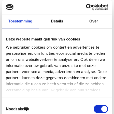
3. Influencer Marketing
Influencers hebben een groot bereik, zeker onder jongeren. En
Toestemming
Details
Over
eerlijk is eerlijk: tieners kijken liever naar wat hun favoriete
vlogger te vertellen heeft, dan dat ze lezen wat een school of
universiteit te bieden heeft. Zoek daarom samenwerkingen met
Deze website maakt gebruik van cookies
influencers die jouw doelgroep aanspreken, zoals een bekende
We gebruiken cookies om content en advertenties te
jonge sporter, muzikant, of lokale beroemdheid. Laat ze
personaliseren, om functies voor social media te bieden
bijvoorbeeld vertellen over hoe belangrijk hun studiekeuze is
en om ons websiteverkeer te analyseren. Ook delen we
geweest. Zoek samenwerkingen met influencers die jouw
informatie over uw gebruik van onze site met onze
doelgroep aanspreken. Of vraag of ze een vlog maken over
partners voor social media, adverteren en analyse. Deze
hun dag, een interview met leraren of studenten posten, of hun
partners kunnen deze gegevens combineren met andere
volgers meenemen achter de schermen. Juist dat stuk eigen
informatie die u aan ze heeft verstrekt of die ze hebben
ervaring is belangrijk. Deze influencers kunnen door hun unieke
verzameld op basis van uw gebruik van hun services.
en authentieke content de open dagen en meeloopdagen
onder de aandacht brengen bij hun jonge volgers. Let er bij de
Toestemmingsselectie
keuze voor een influencer wel op dat deze persoon past bij de
Noodzakelijk
sfeer van jouw onderwijsinstelling en een positieve invloed heeft