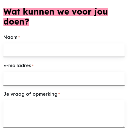
Wat kunnen we
voor jou
doen?
Naam
*
E-mailadres
*
Je vraag of opmerking
*