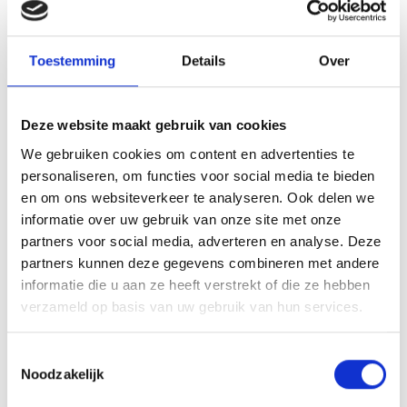
onder een nieuwe doelgroep. We komen tot deze conclusie na
analyse van de campagne- en websitedata.
Toestemming
Details
Over
Snapchat trok binnen een maand ruim
350.000 impressies
tegen een CPM die 107% lager lag dan op Meta.
De video’s
werden voor 75% uitgekeken wat duidt op een hoge
Deze website maakt gebruik van cookies
betrokkenheid en als bijvangst bezochten meer dan 600
We gebruiken cookies om content en advertenties te
mensen de vacaturepagina.
personaliseren, om functies voor social media te bieden
en om ons websiteverkeer te analyseren. Ook delen we
informatie over uw gebruik van onze site met onze
partners voor social media, adverteren en analyse. Deze
Opvallend is dat het grootste deel van de weergaven op
partners kunnen deze gegevens combineren met andere
Snapchat afkomstig is van 25- tot 34-jarigen, terwijl we
informatie die u aan ze heeft verstrekt of die ze hebben
aanvankelijk hadden verwacht dat deze app vooral een
verzameld op basis van uw gebruik van hun services.
jongere doelgroep zou trekken. Dit toont aan dat Snapchat
breder inzetbaar is dan gedacht. Bovendien kijkt deze
Toestemmingsselectie
doelgroep de video’s vaker volledig uit, wat hun hoge mate
Noodzakelijk
van betrokkenheid onderstreept. Daarmee is Snapchat ook
voor een wat ‘oudere’ doelgroep relevant, zeker als je hen wilt