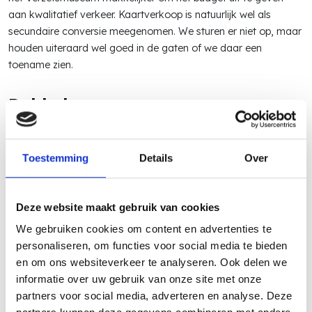
aan kwalitatief verkeer. Kaartverkoop is natuurlijk wel als
secundaire conversie meegenomen. We sturen er niet op, maar
houden uiteraard wel goed in de gaten of we daar een
toename zien.
Dubbele campagnes
Nadat elke campagne was opgezet met de juiste
zoekwoorden, advertenties en conversies zijn wij gaan
Toestemming
Details
Over
dubbelen. Dit is gedaan om per campagne een andere
biedstrategie te gebruiken. Zo is er een campagne gericht op
klikken
en het duplicaat is gericht op een
target cpa
, ofwel
Deze website maakt gebruik van cookies
doelkosten per conversie. Deze dubbeling zorgt ervoor dat de
We gebruiken cookies om content en advertenties te
campagne gericht op klikken tot de klikprijs van $2 gaat. De
personaliseren, om functies voor social media te bieden
campagne gericht op de
doelkosten per conversie
gaat over
en om ons websiteverkeer te analyseren. Ook delen we
deze beperking van Google Grants heen omdat de focus ligt
informatie over uw gebruik van onze site met onze
op conversies tegen ingestelde kosten. En als een strategie op
partners voor social media, adverteren en analyse. Deze
conversies is ingesteld, dan is er vanuit Google geen beperking