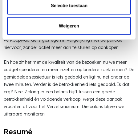
aantal klikken én de
ctr
duidelijk zijn toegenomen. Verder heeft
Selectie toestaan
deze nieuwe campagnestructuur niet alleen gezorgd voor een
stijging in de besteding van het mediabudget, maar ook voor
een toename van het verkochte aantal entreebewijzen bij het
Weigeren
Verzetsmuseum. Zowel het aantal transacties als de
verkoopwaarde is gestegen in vergelijking met de periode
hiervoor, zonder actief meer aan te sturen op aankopen!
En hoe zit het met de kwaliteit van de bezoeker, nu we meer
budget spenderen en meer inzetten op bredere zoektermen? De
gemiddelde sessieduur is iets gedaald en ligt nu net onder de
twee minuten. Verder is de betrokkenheid iets gedaald. Is dat
erg? Nee. Zolang er een balans blijft tussen een goede
betrokkenheid én voldoende verkoop, werpt deze aanpak
vruchten af voor het Verzetsmuseum. Die balans blijven we
uiteraard monitoren.
Resumé